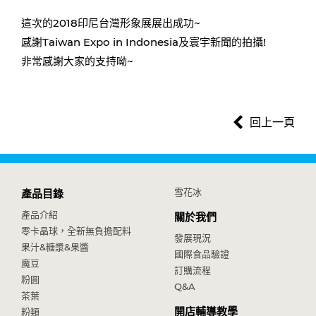
這次的2018印尼台灣形象展展出成功~
感謝Taiwan Expo in Indonesia及寰宇新聞的拍攝!
非常感謝大家的支持呦~
回上一頁
雪花冰
產品目錄
產品介紹
關於我們
零卡晶球，全新無負擔配料
發展現況
果汁&糖漿&果醬
國際食品驗證
魔豆
訂購流程
粉圓
Q&A
茶葉
開店輔導教學
粉類