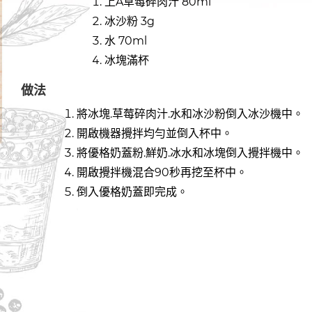
上A草莓碎肉汁 80ml
冰沙粉 3g
水 70ml
冰塊滿杯
做法
將冰塊.草莓碎肉汁.水和冰沙粉倒入冰沙機中。
開啟機器攪拌均勻並倒入杯中。
將優格奶蓋粉.鮮奶.冰水和冰塊倒入攪拌機中。
開啟攪拌機混合90秒再挖至杯中。
倒入優格奶蓋即完成。