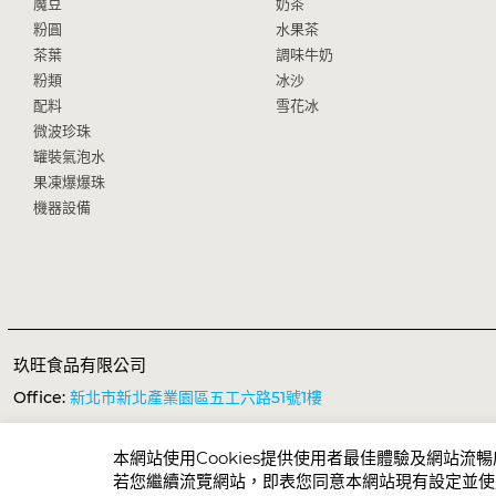
魔豆
奶茶
粉圓
水果茶
茶葉
調味牛奶
粉類
冰沙
配料
雪花冰
微波珍珠
罐裝氣泡水
果凍爆爆珠
機器設備
玖旺食品有限公司
Office:
新北市新北產業園區五工六路51號1樓
TEL:
+886-2-2298-3149
FAX:
+886-2-2298-1638
本網站使用Cookies提供使用者最佳體驗及網站流
E-mail:
services@sunnysyrup.com
若您繼續流覽網站，即表您同意本網站現有設定並使用C