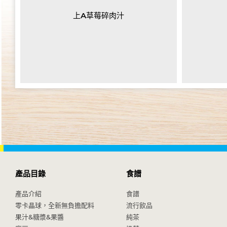
上A草莓碎肉汁
產品目錄
食譜
產品介紹
食譜
零卡晶球，全新無負擔配料
流行飲品
果汁&糖漿&果醬
純茶