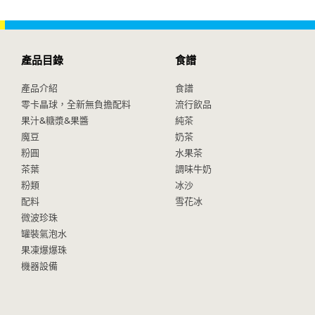
產品目錄
食譜
產品介紹
食譜
零卡晶球，全新無負擔配料
流行飲品
果汁&糖漿&果醬
純茶
魔豆
奶茶
粉圓
水果茶
茶葉
調味牛奶
粉類
冰沙
配料
雪花冰
微波珍珠
罐裝氣泡水
果凍爆爆珠
機器設備