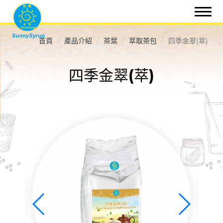
首頁
產品介紹
茶葉
萃取茶包
四季金翠(萃)
四季金翠(萃)