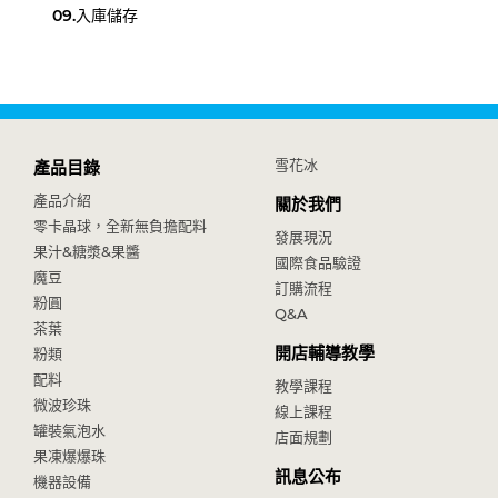
09.
入庫儲存
雪花冰
產品目錄
產品介紹
關於我們
零卡晶球，全新無負擔配料
發展現況
果汁&糖漿&果醬
國際食品驗證
魔豆
訂購流程
粉圓
Q&A
茶葉
開店輔導教學
粉類
配料
教學課程
微波珍珠
線上課程
罐裝氣泡水
店面規劃
果凍爆爆珠
訊息公布
機器設備