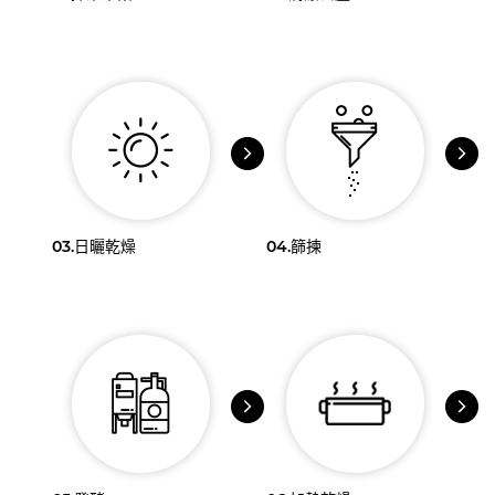
03.
日曬乾燥
04.
篩揀