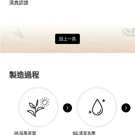
清真認證
回上一頁
製造過程
01.
採集茶葉
02.
清潔去塵