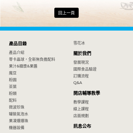
回上一頁
雪花冰
產品目錄
產品介紹
關於我們
零卡晶球，全新無負擔配料
發展現況
果汁&糖漿&果醬
國際食品驗證
魔豆
訂購流程
粉圓
Q&A
茶葉
開店輔導教學
粉類
配料
教學課程
微波珍珠
線上課程
罐裝氣泡水
店面規劃
果凍爆爆珠
訊息公布
機器設備