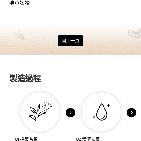
清真認證
回上一頁
製造過程
01.
採集茶葉
02.
清潔去塵