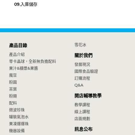
09.
入庫儲存
雪花冰
產品目錄
產品介紹
關於我們
零卡晶球，全新無負擔配料
發展現況
果汁&糖漿&果醬
國際食品驗證
魔豆
訂購流程
粉圓
Q&A
茶葉
開店輔導教學
粉類
配料
教學課程
微波珍珠
線上課程
罐裝氣泡水
店面規劃
果凍爆爆珠
訊息公布
機器設備