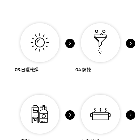
03.
日曬乾燥
04.
篩揀