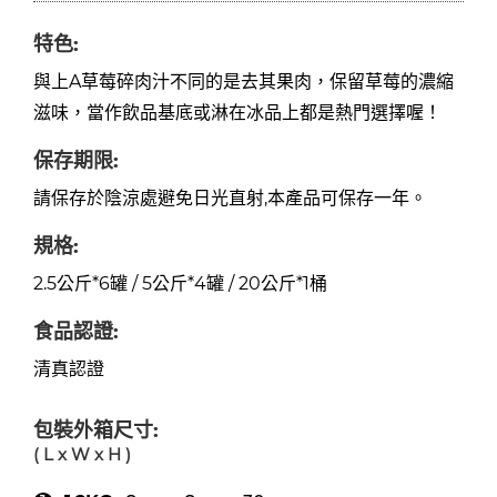
特色:
與上A草莓碎肉汁不同的是去其果肉，保留草莓的濃縮
滋味，當作飲品基底或淋在冰品上都是熱門選擇喔！
保存期限:
請保存於陰涼處避免日光直射,本產品可保存一年。
規格:
2.5公斤*6罐 / 5公斤*4罐 / 20公斤*1桶
食品認證:
清真認證
包裝外箱尺寸:
( L x W x H )