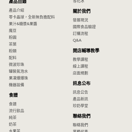
雪花冰
產品目錄
產品介紹
關於我們
零卡晶球，全新無負擔配料
發展現況
果汁&糖漿&果醬
國際食品驗證
魔豆
訂購流程
粉圓
Q&A
茶葉
開店輔導教學
粉類
配料
教學課程
微波珍珠
線上課程
罐裝氣泡水
店面規劃
果凍爆爆珠
訊息公布
機器設備
訊息公告
食譜
產品新訊
食譜
珍奶學堂
流行飲品
聯絡我們
純茶
奶茶
聯絡我們
水果茶
業務代表