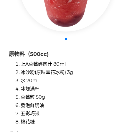
原物料（500cc)
上A草莓碎肉汁 80ml
冰沙粉(原味雪花冰粉) 3g
水 70ml
冰塊滿杯
草莓粒 50g
發泡鮮奶油
五彩巧米
棉花糖