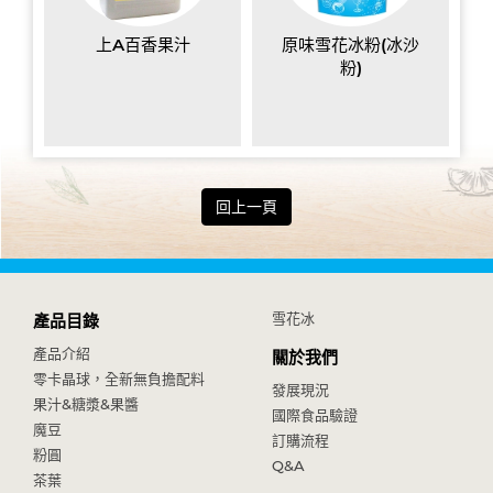
上A百香果汁
原味雪花冰粉(冰沙
粉)
回上一頁
雪花冰
產品目錄
產品介紹
關於我們
零卡晶球，全新無負擔配料
發展現況
果汁&糖漿&果醬
國際食品驗證
魔豆
訂購流程
粉圓
Q&A
茶葉