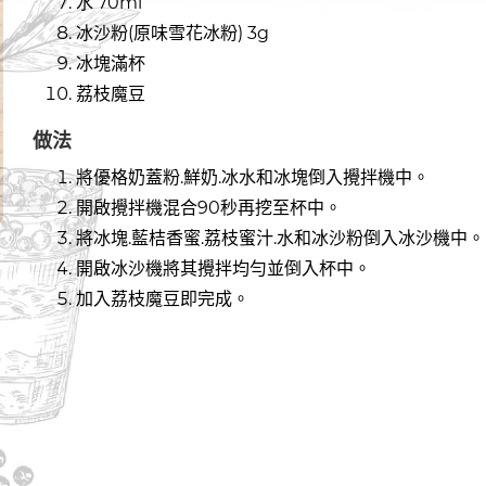
水 70ml
冰沙粉(原味雪花冰粉) 3g
冰塊滿杯
荔枝魔豆
做法
將優格奶蓋粉.鮮奶.冰水和冰塊倒入攪拌機中。
開啟攪拌機混合90秒再挖至杯中。
將冰塊.藍桔香蜜.荔枝蜜汁.水和冰沙粉倒入冰沙機中。
開啟冰沙機將其攪拌均勻並倒入杯中。
加入荔枝魔豆即完成。