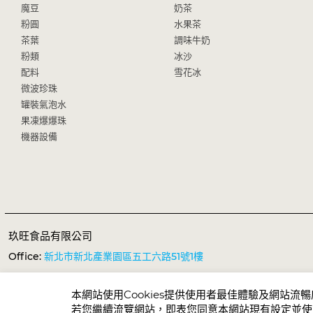
魔豆
奶茶
粉圓
水果茶
茶葉
調味牛奶
粉類
冰沙
配料
雪花冰
微波珍珠
罐裝氣泡水
果凍爆爆珠
機器設備
玖旺食品有限公司
Office:
新北市新北產業園區五工六路51號1樓
TEL:
+886-2-2298-3149
FAX:
+886-2-2298-1638
本網站使用Cookies提供使用者最佳體驗及網站流
E-mail:
services@sunnysyrup.com
若您繼續流覽網站，即表您同意本網站現有設定並使用C