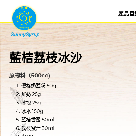
產品目
藍桔荔枝冰沙
原物料（500cc)
優格奶蓋粉 50g
鮮奶 25g
冰塊 25g
冰水 150g
藍桔香蜜 50ml
荔枝蜜汁 30ml