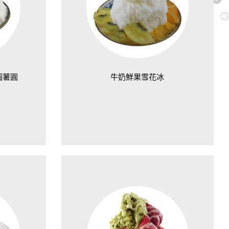
圓薯圓
牛奶鮮果雪花冰