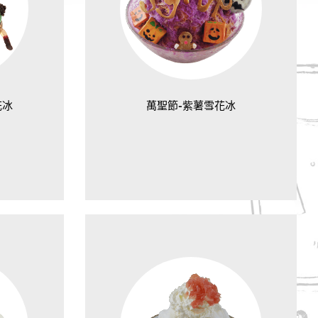
花冰
萬聖節-紫薯雪花冰