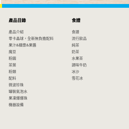
產品目錄
食譜
產品介紹
食譜
零卡晶球，全新無負擔配料
流行飲品
果汁&糖漿&果醬
純茶
魔豆
奶茶
粉圓
水果茶
茶葉
調味牛奶
粉類
冰沙
配料
雪花冰
微波珍珠
罐裝氣泡水
果凍爆爆珠
機器設備