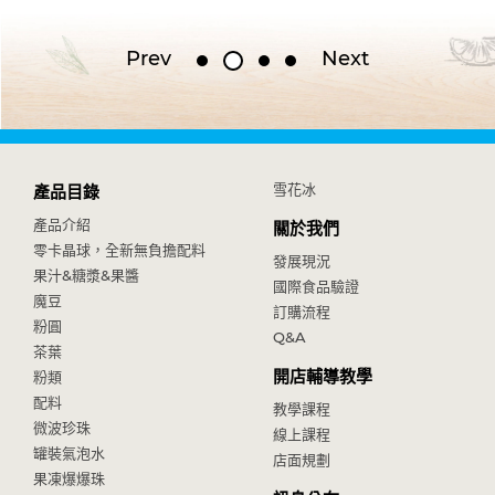
Prev
Next
雪花冰
產品目錄
產品介紹
關於我們
零卡晶球，全新無負擔配料
發展現況
果汁&糖漿&果醬
國際食品驗證
魔豆
訂購流程
粉圓
Q&A
茶葉
開店輔導教學
粉類
配料
教學課程
微波珍珠
線上課程
罐裝氣泡水
店面規劃
果凍爆爆珠